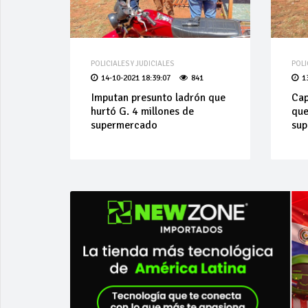
POLICIALES Y JUDICIALES
POLI
14-10-2021 18:39:07
841
1
Imputan presunto ladrón que
Cap
hurtó G. 4 millones de
que
supermercado
su