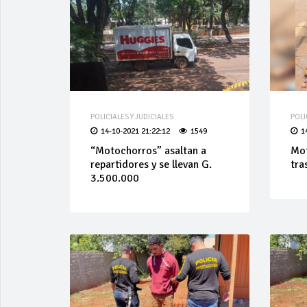
POLICIALES Y JUDICIALES
POLI
14-10-2021 21:22:12
1549
1
“Motochorros” asaltan a
Mot
repartidores y se llevan G.
tra
3.500.000