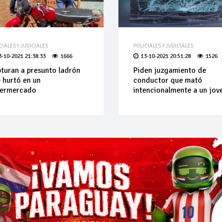
CIALES Y JUDICIALES
POLICIALES Y JUDICIALES
3-10-2021 21:38:33
1666
13-10-2021 20:51:28
1526
turan a presunto ladrón
Piden juzgamiento de
 hurtó en un
conductor que mató
permercado
intencionalmente a un jov