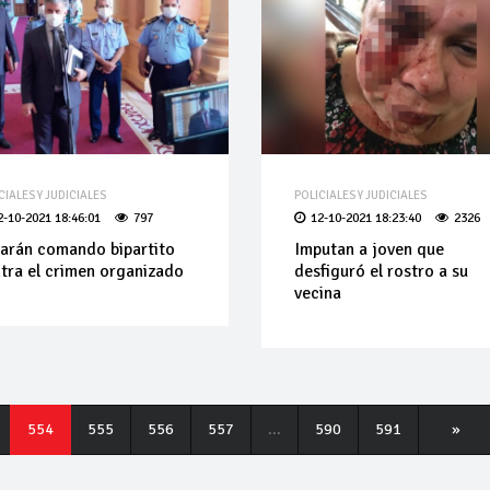
CIALES Y JUDICIALES
POLICIALES Y JUDICIALES
2-10-2021 18:46:01
797
12-10-2021 18:23:40
2326
arán comando bipartito
Imputan a joven que
tra el crimen organizado
desfiguró el rostro a su
vecina
554
555
556
557
...
590
591
»