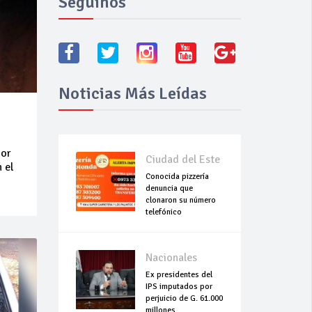
Seguínos
Noticias Más Leídas
dor
Ciudad del Este
 el
Conocida pizzería
denuncia que
clonaron su número
telefónico
Nacionales
Ex presidentes del
IPS imputados por
perjuicio de G. 61.000
millones