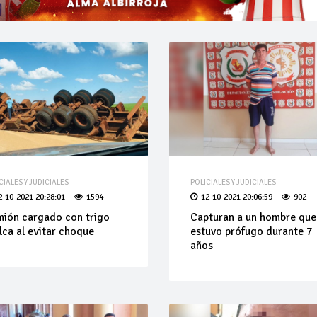
CIALES Y JUDICIALES
POLICIALES Y JUDICIALES
2-10-2021 20:28:01
1594
12-10-2021 20:06:59
902
ión cargado con trigo
Capturan a un hombre que
lca al evitar choque
estuvo prófugo durante 7
años