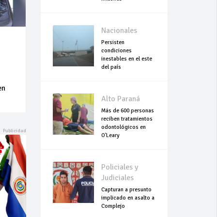
Nacionales
Persisten
condiciones
inestables en el este
del país
en
Alto Paraná
Más de 600 personas
reciben tratamientos
odontológicos en
O'Leary
Policiales y
Judiciales
Capturan a presunto
implicado en asalto a
Complejo
Empresarial Global