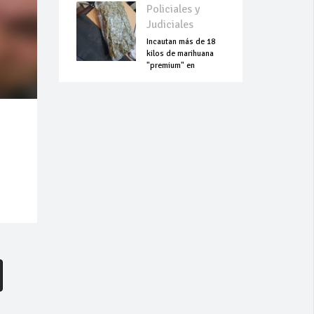
Policiales y
Judiciales
Incautan más de 18
kilos de marihuana
"premium" en
Aeropuerto Guaraní