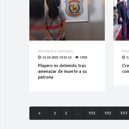
POLICIALES Y JUDICIALES
POLI
12-10-2021 19:15:12
1918
1
Playero es detenido tras
Cre
amenazar de muerte a su
con
patrona
«
1
2
...
551
552
553