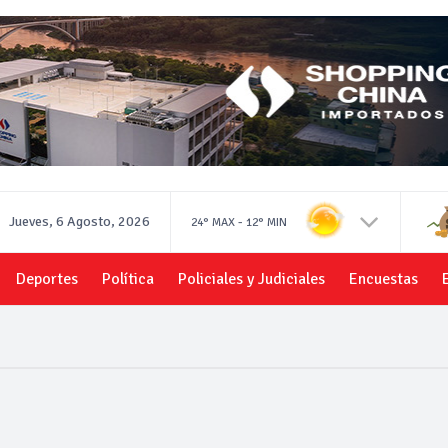
Jueves, 6 Agosto, 2026
-
24°
MAX
12°
MIN
Deportes
Política
Policiales y Judiciales
Encuestas