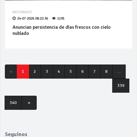
NACIONALES
24-07-2026 08:22:36
1195
Anuncian persistencia de días frescos con cielo
nublado
«
1
2
3
4
5
6
7
8
...
339
340
»
Seguínos