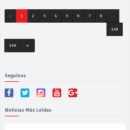
«
1
2
3
4
5
6
7
8
...
148
149
»
Seguínos
Noticias Más Leídas