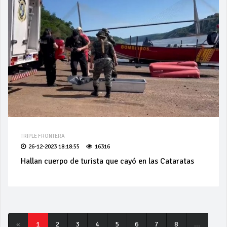
TRIPLE FRONTERA
26-12-2023 18:18:55
16316
Hallan cuerpo de turista que cayó en las Cataratas
«
1
2
3
4
5
6
7
8
...