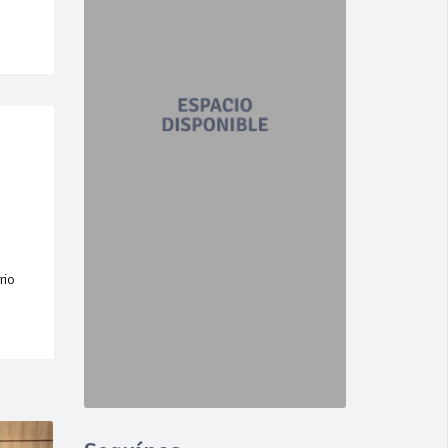
e
n
rio