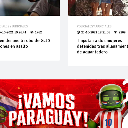
CIALES Y JUDICIALES
POLICIALES Y JUDICIALES
5-10-2021 19:26:41
1762
25-10-2021 18:21:36
2209
en denunció robo de G.10
Imputan a dos mujeres
lones en asalto
detenidas tras allanamien
de aguantadero