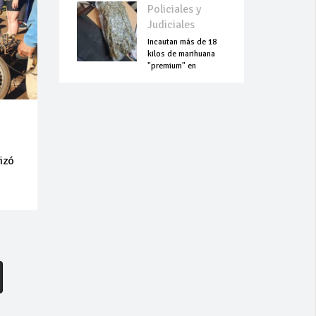
Policiales y
Judiciales
Incautan más de 18
kilos de marihuana
"premium" en
Aeropuerto Guaraní
izó