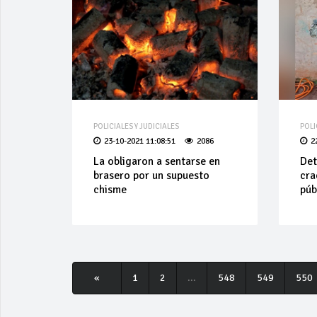
POLICIALES Y JUDICIALES
POLI
23-10-2021 11:08:51
2086
2
La obligaron a sentarse en
Det
brasero por un supuesto
cra
chisme
púb
«
1
2
...
548
549
550