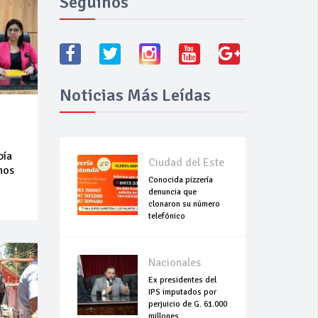
Seguínos
Noticias Más Leídas
bía
Ciudad del Este
mos
Conocida pizzería
denuncia que
clonaron su número
telefónico
Nacionales
Ex presidentes del
IPS imputados por
perjuicio de G. 61.000
millones