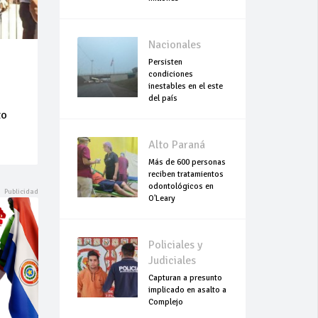
Nacionales
Persisten
condiciones
inestables en el este
del país
to
Alto Paraná
Más de 600 personas
reciben tratamientos
odontológicos en
O'Leary
Policiales y
Judiciales
Capturan a presunto
implicado en asalto a
Complejo
Empresarial Global