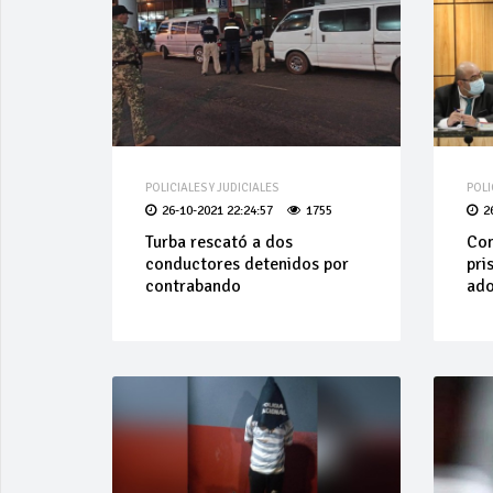
POLICIALES Y JUDICIALES
POLI
26-10-2021 22:24:57
1755
2
Turba rescató a dos
Con
conductores detenidos por
pri
contrabando
ado