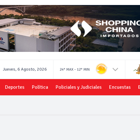
Jueves, 6 Agosto, 2026
-
24°
MAX
12°
MIN
Deportes
Política
Policiales y Judiciales
Encuestas