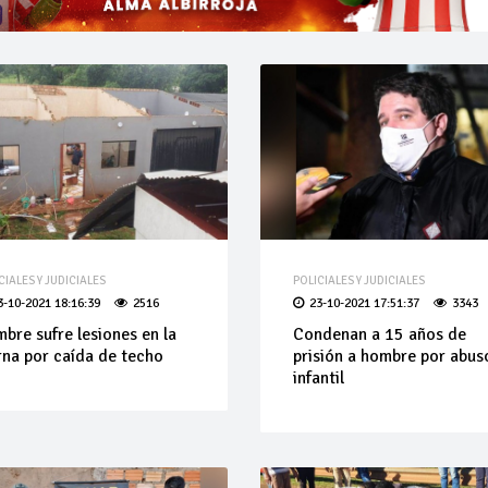
CIALES Y JUDICIALES
POLICIALES Y JUDICIALES
3-10-2021 18:16:39
2516
23-10-2021 17:51:37
3343
bre sufre lesiones en la
Condenan a 15 años de
rna por caída de techo
prisión a hombre por abus
infantil