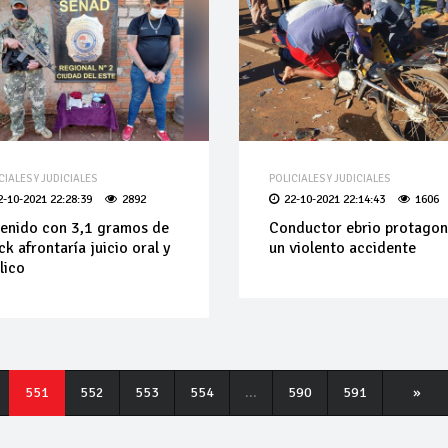
CIALES Y JUDICIALES
POLICIALES Y JUDICIALES
2-10-2021 22:28:39
2892
22-10-2021 22:14:43
1606
enido con 3,1 gramos de
Conductor ebrio protagon
ck afrontaría juicio oral y
un violento accidente
lico
551
552
553
554
...
590
591
»