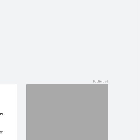
er
or