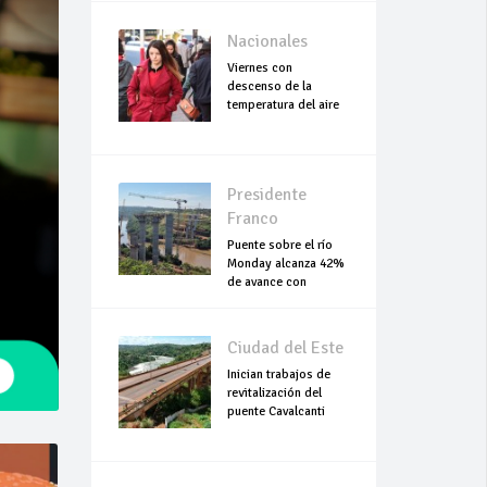
Nacionales
Viernes con
descenso de la
temperatura del aire
Presidente
Franco
Puente sobre el río
Monday alcanza 42%
de avance con
trabajos continuo
Ciudad del Este
Inician trabajos de
revitalización del
puente Cavalcanti