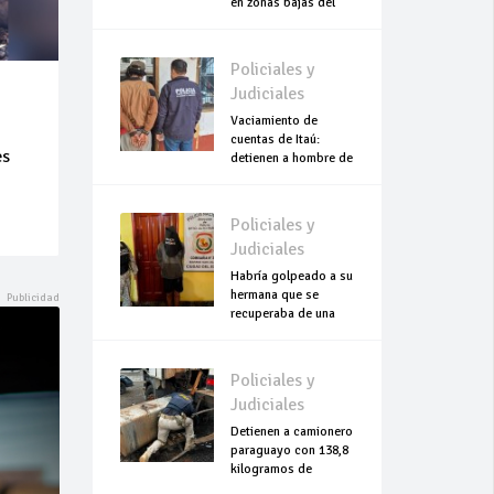
en zonas bajas del
Chaco
Policiales y
Judiciales
Vaciamiento de
cuentas de Itaú:
es
detienen a hombre de
escasos recursos
Policiales y
Judiciales
Habría golpeado a su
hermana que se
recuperaba de una
cesárea
Policiales y
Judiciales
Detienen a camionero
paraguayo con 138,8
kilogramos de
cocaína