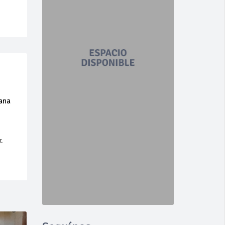
ñana
.