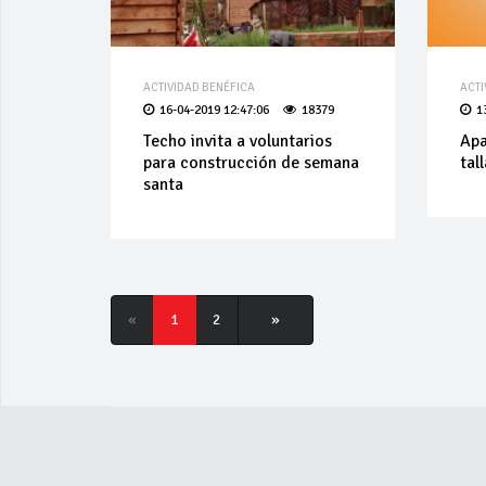
ACTIVIDAD BENÉFICA
ACTI
16-04-2019 12:47:06
18379
1
Techo invita a voluntarios
Apa
para construcción de semana
tal
santa
«
1
2
»