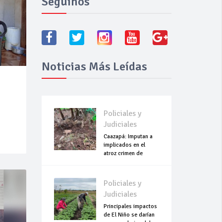
Seguínos
Noticias Más Leídas
Policiales y
Judiciales
Caazapá: Imputan a
implicados en el
atroz crimen de
Roselín
Policiales y
Judiciales
Principales impactos
de El Niño se darían