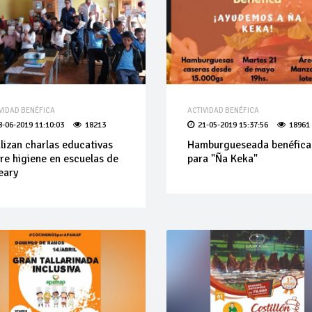
VIDAD BENÉFICA
ACTIVIDAD BENÉFICA
8-06-2019 11:10:03
18213
21-05-2019 15:37:56
18961
lizan charlas educativas
Hamburgueseada benéfica
re higiene en escuelas de
para "Ña Keka"
eary