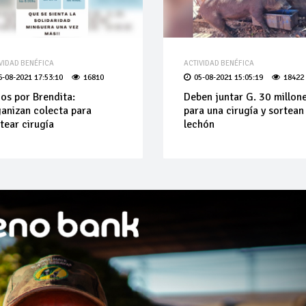
VIDAD BENÉFICA
ACTIVIDAD BENÉFICA
6-08-2021 17:53:10
16810
05-08-2021 15:05:19
18422
os por Brendita:
Deben juntar G. 30 millon
anizan colecta para
para una cirugía y sortean
tear cirugía
lechón