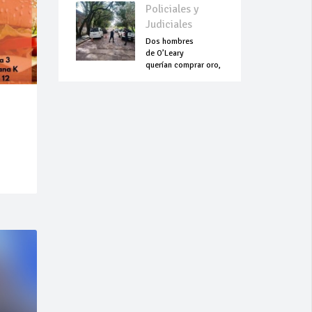
Policiales y
Judiciales
Dos hombres
de O’Leary
querían comprar oro,
pero terminaron
asesinados