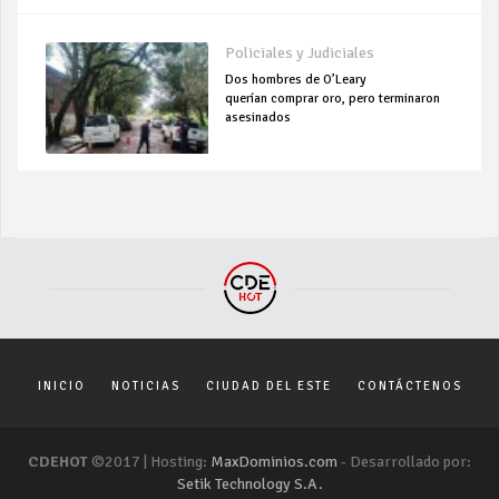
Policiales y Judiciales
Dos hombres de O’Leary
querían comprar oro, pero terminaron
asesinados
INICIO
NOTICIAS
CIUDAD DEL ESTE
CONTÁCTENOS
CDEHOT
©2017 | Hosting:
MaxDominios.com
- Desarrollado por:
Setik Technology S.A.