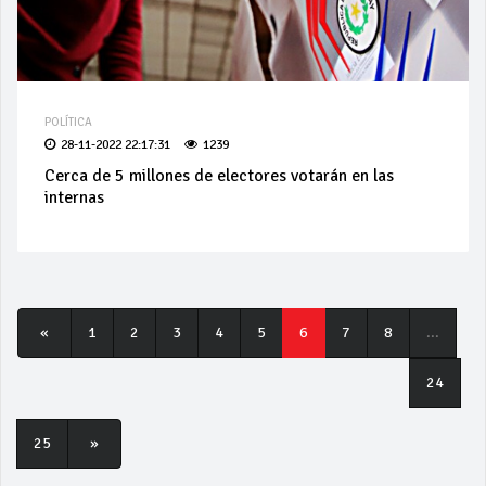
POLÍTICA
28-11-2022 22:17:31
1239
Cerca de 5 millones de electores votarán en las
internas
«
1
2
3
4
5
6
7
8
...
24
25
»