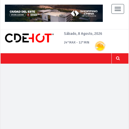
Toggle
naviga
Sábado, 8 Agosto, 2026
-
24°
MAX
12°
MIN