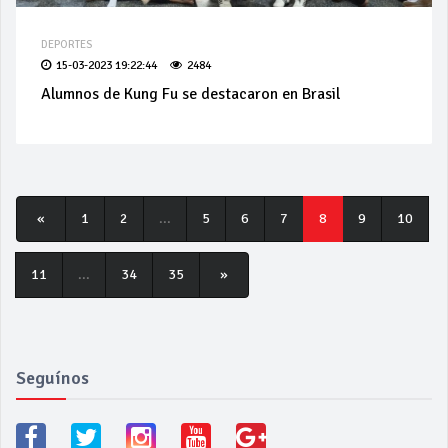
DEPORTES
15-03-2023 19:22:44
2484
Alumnos de Kung Fu se destacaron en Brasil
«
1
2
...
5
6
7
8
9
10
11
...
34
35
»
Seguínos