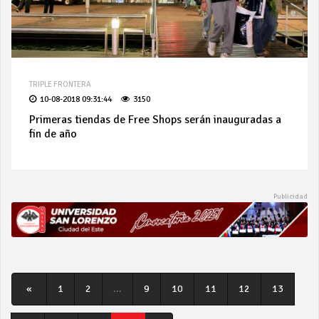
TRIPLE FRONTERA
10-08-2018 09:31:44
3150
Primeras tiendas de Free Shops serán inauguradas a
fin de año
«
1
2
...
9
10
11
12
13