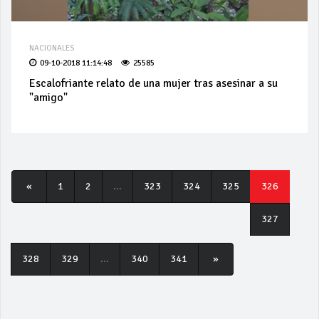
NACIONALES
09-10-2018 11:14:48
25585
Escalofriante relato de una mujer tras asesinar a su
"amigo"
«
1
2
...
323
324
325
326
327
328
329
...
340
341
»