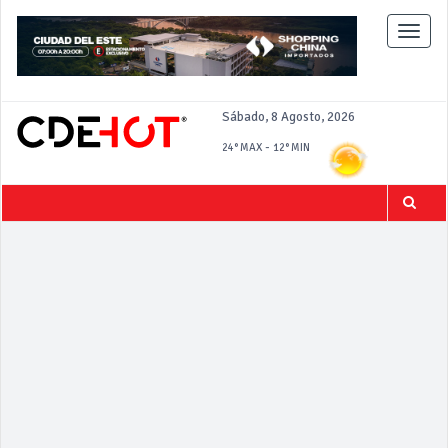
Toggle
naviga
Sábado, 8 Agosto, 2026
-
24°
MAX
12°
MIN