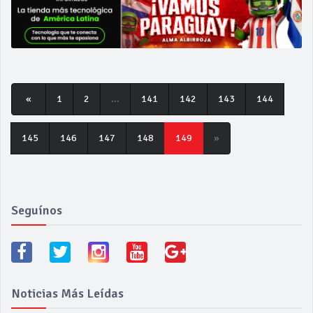
«
1
2
...
141
142
143
144
145
146
147
148
149
»
Seguínos
Noticias Más Leídas