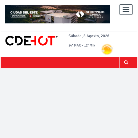
Toggle
naviga
Sábado, 8 Agosto, 2026
-
24°
MAX
12°
MIN