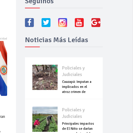
Seguínos
Noticias Más Leídas
Policiales y
Judiciales
Caazapá: Imputan a
implicados en el
atroz crimen de
Roselín
Policiales y
Judiciales
ran
Principales impactos
de El Niño se darían
ó