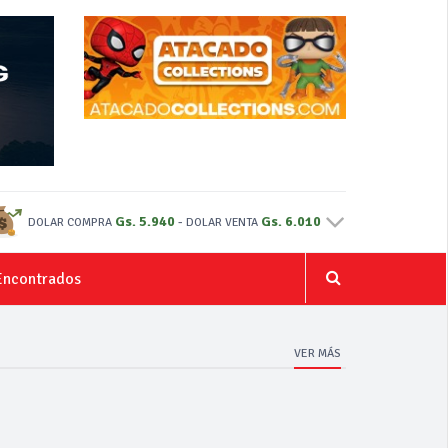
Gs. 5.940
-
Gs. 6.010
DOLAR COMPRA
DOLAR VENTA
Encontrados
VER MÁS