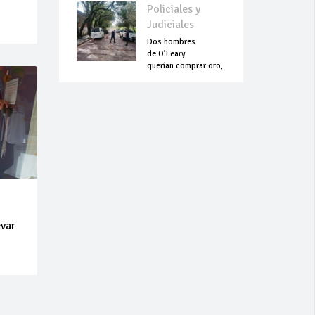
Policiales y
Judiciales
Dos hombres
de O’Leary
querían comprar oro,
pero terminaron
asesinados
evar