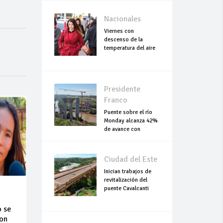
Nacionales
Viernes con
descenso de la
temperatura del aire
Presidente
Franco
Puente sobre el río
Monday alcanza 42%
de avance con
trabajos continuo
Ciudad del Este
Inician trabajos de
revitalización del
puente Cavalcanti
o se
con