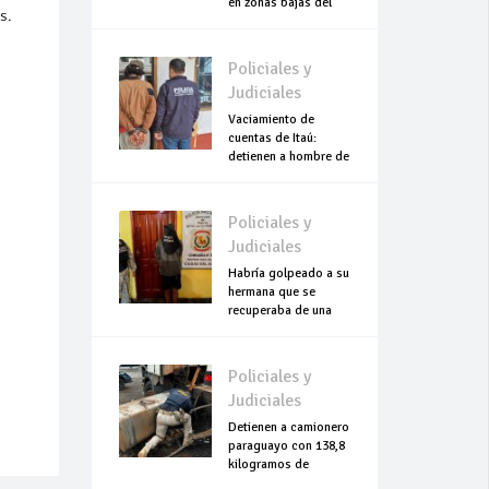
en zonas bajas del
s.
Chaco
Policiales y
Judiciales
Vaciamiento de
cuentas de Itaú:
detienen a hombre de
escasos recursos
Policiales y
Judiciales
Habría golpeado a su
hermana que se
recuperaba de una
cesárea
Policiales y
Judiciales
Detienen a camionero
paraguayo con 138,8
kilogramos de
cocaína