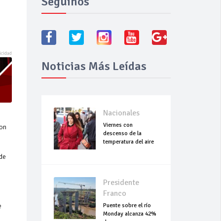
Seguínos
Noticias Más Leídas
Nacionales
Viernes con
con
descenso de la
temperatura del aire
 de
Presidente
Franco
Puente sobre el río
e
Monday alcanza 42%