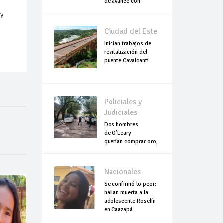
de avance con
trabajos continuo
 y
Ciudad del Este
Inician trabajos de
revitalización del
puente Cavalcanti
Policiales y
Judiciales
Dos hombres
de O’Leary
querían comprar oro,
pero terminaron
asesinados
Nacionales
Se confirmó lo peor:
hallan muerta a la
adolescente Roselín
en Caazapá