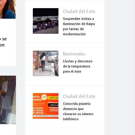
Ciudad del Este
Suspenden visitas a
Iluminación de Itaipu
por tareas de
modernización
o se
con
Nacionales
Lluvias y descenso
de la temperatura
para el este
Ciudad del Este
Conocida pizzería
denuncia que
clonaron su número
telefónico