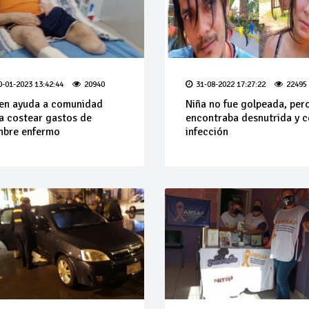
0-01-2023 13:42:44
20940
31-08-2022 17:27:22
22495
en ayuda a comunidad
Niña no fue golpeada, per
a costear gastos de
encontraba desnutrida y 
mbre enfermo
infección