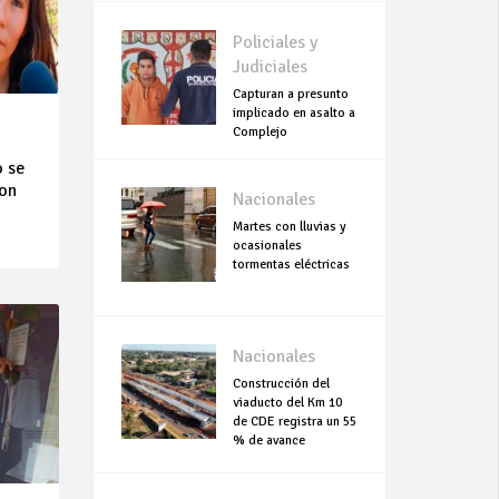
Policiales y
Judiciales
Capturan a presunto
implicado en asalto a
Complejo
Empresarial Global
o se
con
Nacionales
Martes con lluvias y
ocasionales
tormentas eléctricas
Nacionales
Construcción del
viaducto del Km 10
de CDE registra un 55
% de avance