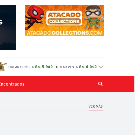
Gs. 5.940
-
Gs. 6.010
DOLAR COMPRA
DOLAR VENTA
Encontrados
VER MÁS