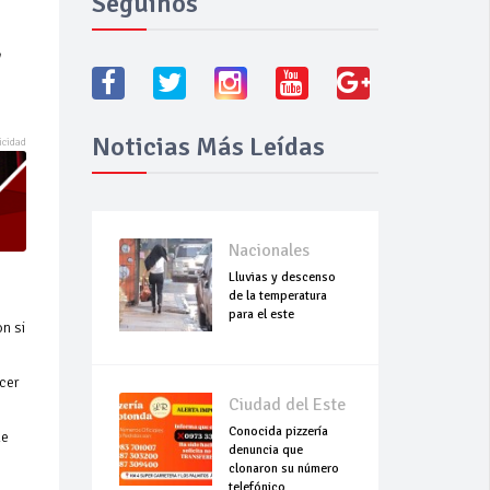
Seguínos
Noticias Más Leídas
Nacionales
Lluvias y descenso
de la temperatura
para el este
n si
cer
Ciudad del Este
Conocida pizzería
de
denuncia que
clonaron su número
telefónico