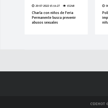
20-07-2022 15:14:27
15248
0
Charla con niños de Feria
Pol
Permanente busca prevenir
imp
abusos sexuales
niñ
CDEHOT
©