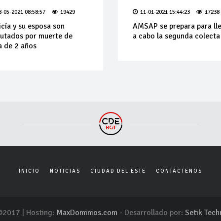
8-05-2021 08:58:57
19429
11-01-2021 15:44:23
17238
icía y su esposa son
AMSAP se prepara para ll
utados por muerte de
a cabo la segunda colecta
a de 2 años
INICIO
NOTICIAS
CIUDAD DEL ESTE
CONTÁCTENOS
2017 | Hosting:
MaxDominios.com
- Desarrollado por:
Setik Tech