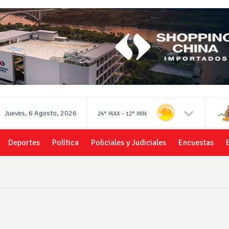
Jueves, 6 Agosto, 2026
-
24°
MAX
12°
MIN
Deportes
Política
Policiales y Judiciales
Encuestas