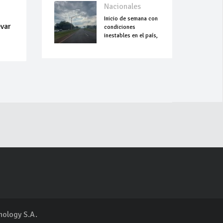
Nacionales
Inicio de semana con
evar
condiciones
inestables en el país,
nology S.A.