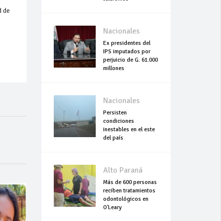
d de
Nacionales
Ex presidentes del
IPS imputados por
perjuicio de G. 61.000
millones
Nacionales
Persisten
condiciones
inestables en el este
del país
Alto Paraná
Más de 600 personas
reciben tratamientos
odontológicos en
O'Leary