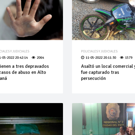
CIALES Y JUDICIALES
POLICIALES Y JUDICIALES
1-05-2022 20:42:14
2064
11-05-2022 20:11:30
1579
ienen a tres depravados
Asaltó un local comercial 
casos de abuso en Alto
fue capturado tras
aná
persecución