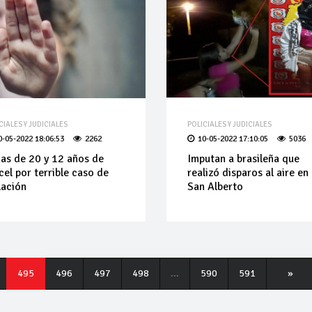
CIALES Y JUDICIALES
POLICIALES Y JUDICIALES
0-05-2022 18:06:53
2262
10-05-2022 17:10:05
5036
as de 20 y 12 años de
Imputan a brasileña que
cel por terrible caso de
realizó disparos al aire en
lación
San Alberto
495
496
497
498
...
590
591
»