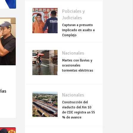
Policiales y
Judiciales
Capturan a presunto
implicado en asalto a
Complejo
Empresarial Global
Nacionales
Martes con lluvias y
ocasionales
tormentas eléctricas
días
Nacionales
Construcción del
viaducto del Km 10
de CDE registra un 55
% de avance