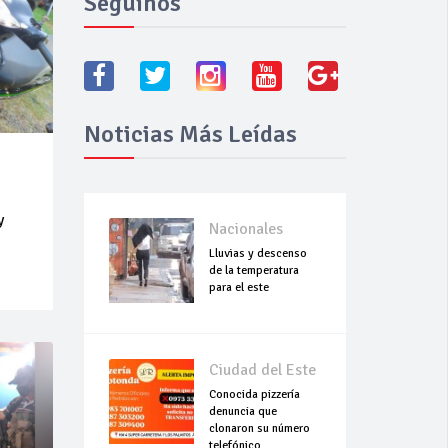
Seguínos
Noticias Más Leídas
y
Nacionales
Lluvias y descenso
de la temperatura
para el este
Ciudad del Este
Conocida pizzería
denuncia que
clonaron su número
telefónico