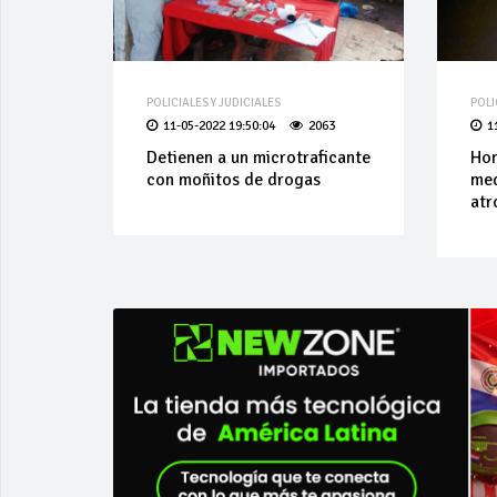
POLICIALES Y JUDICIALES
POLI
11-05-2022 19:50:04
2063
1
Detienen a un microtraficante
Hom
con moñitos de drogas
med
atr