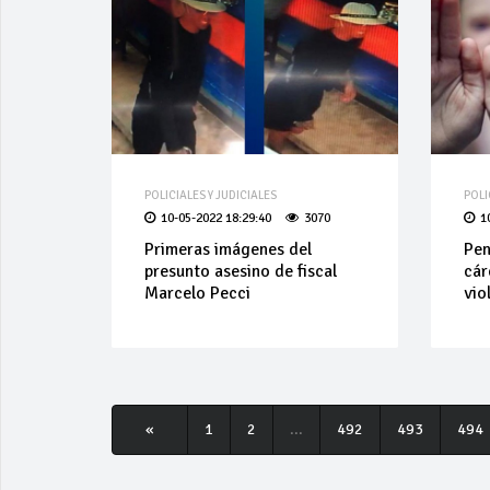
POLICIALES Y JUDICIALES
POLI
10-05-2022 18:29:40
3070
1
Primeras imágenes del
Pen
presunto asesino de fiscal
cár
Marcelo Pecci
vio
«
1
2
...
492
493
494