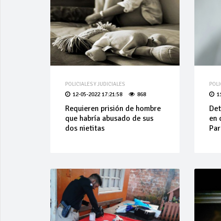
POLICIALES Y JUDICIALES
POLI
12-05-2022 17:21:58
868
1
Requieren prisión de hombre
Det
que habría abusado de sus
en 
dos nietitas
Par