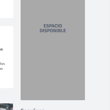
en
rlos
no