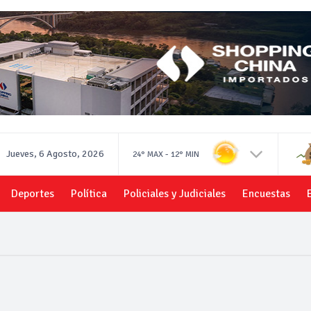
Jueves, 6 Agosto, 2026
-
24°
MAX
12°
MIN
Deportes
Política
Policiales y Judiciales
Encuestas