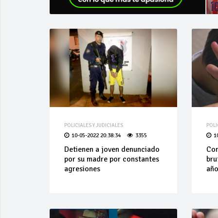
POLICIALES Y JUDICIALES
POLI
10-05-2022 20:38:34
3355
1
Detienen a joven denunciado
Con
por su madre por constantes
bru
agresiones
añ