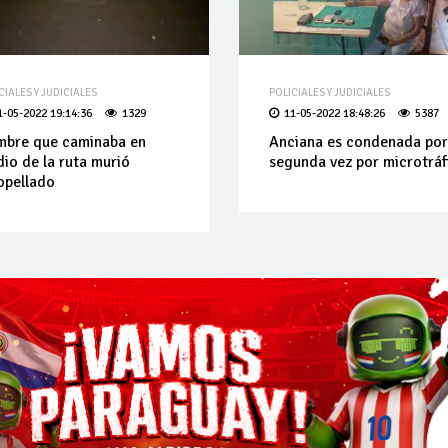
CIALES Y JUDICIALES
POLICIALES Y JUDICIALES
1-05-2022 19:14:36
1329
11-05-2022 18:48:26
5387
bre que caminaba en
Anciana es condenada por
io de la ruta murió
segunda vez por microtráf
opellado