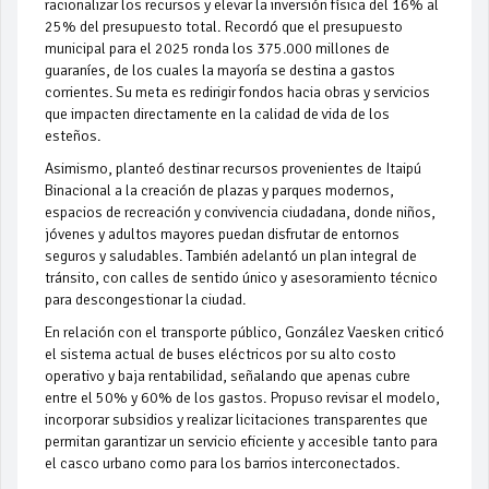
racionalizar los recursos y elevar la inversión física del 16% al
25% del presupuesto total. Recordó que el presupuesto
municipal para el 2025 ronda los 375.000 millones de
guaraníes, de los cuales la mayoría se destina a gastos
corrientes. Su meta es redirigir fondos hacia obras y servicios
que impacten directamente en la calidad de vida de los
esteños.
Asimismo, planteó destinar recursos provenientes de Itaipú
Binacional a la creación de plazas y parques modernos,
espacios de recreación y convivencia ciudadana, donde niños,
jóvenes y adultos mayores puedan disfrutar de entornos
seguros y saludables. También adelantó un plan integral de
tránsito, con calles de sentido único y asesoramiento técnico
para descongestionar la ciudad.
En relación con el transporte público, González Vaesken criticó
el sistema actual de buses eléctricos por su alto costo
operativo y baja rentabilidad, señalando que apenas cubre
entre el 50% y 60% de los gastos. Propuso revisar el modelo,
incorporar subsidios y realizar licitaciones transparentes que
permitan garantizar un servicio eficiente y accesible tanto para
el casco urbano como para los barrios interconectados.