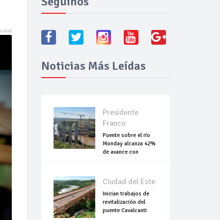
Seguínos
Noticias Más Leídas
Presidente
Franco
Puente sobre el río
Monday alcanza 42%
de avance con
trabajos continuo
Ciudad del Este
Inician trabajos de
revitalización del
puente Cavalcanti