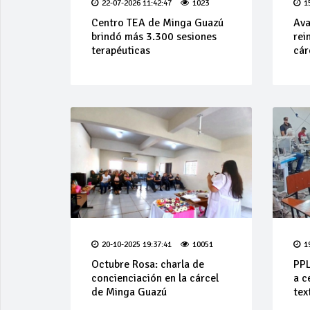
22-07-2026 11:42:47
1023
1
Centro TEA de Minga Guazú
Ava
brindó más 3.300 sesiones
rei
terapéuticas
cár
20-10-2025 19:37:41
10051
1
Octubre Rosa: charla de
PPL
concienciación en la cárcel
a c
de Minga Guazú
text