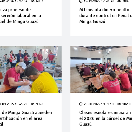
5-01-2026 18:27:04
6807
15-12-2025 17:20:38
7895
nza proceso de
MJ incauta dinero oculto
nserción laboral en la
durante control en Penal 
cel de Minga Guazú
Minga Guazú
9-09-2025 19:45:29
9922
29-08-2025 19:01:10
10298
 de Minga Guazú acceden
Clases escolares iniciarán
ertificación en el área
el 2026 en la cárcel de M
il
Guazú