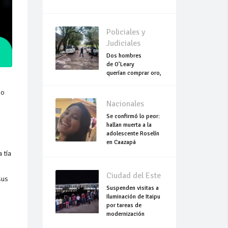
Policiales y
Judiciales
Dos hombres
de O’Leary
querían comprar oro,
pero terminaron
asesinados
so
Nacionales
Se confirmó lo peor:
hallan muerta a la
adolescente Roselín
en Caazapá
 tía
Ciudad del Este
sus
Suspenden visitas a
Iluminación de Itaipu
por tareas de
modernización