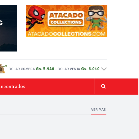
Gs. 5.940
-
Gs. 6.010
DOLAR COMPRA
DOLAR VENTA
Encontrados
VER MÁS