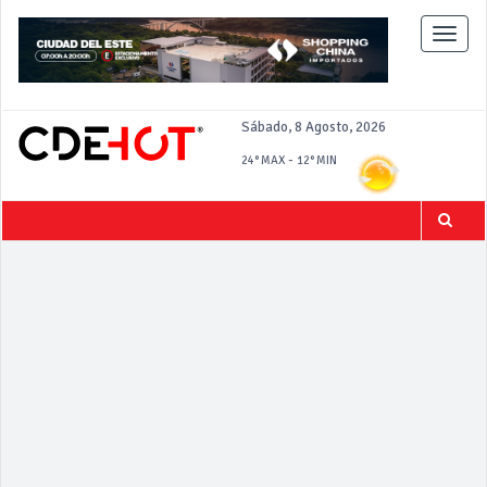
Toggle
naviga
Sábado, 8 Agosto, 2026
-
24°
MAX
12°
MIN