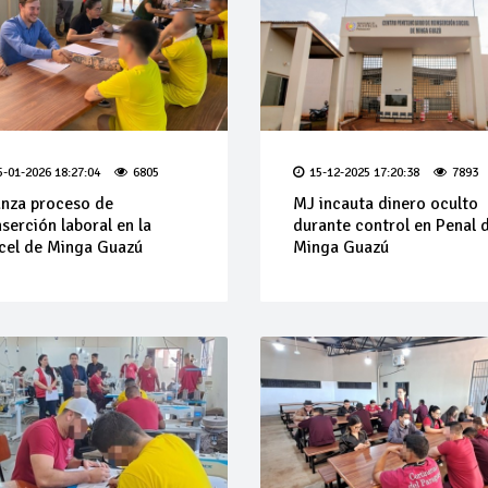
5-01-2026 18:27:04
6805
15-12-2025 17:20:38
7893
nza proceso de
MJ incauta dinero oculto
nserción laboral en la
durante control en Penal 
cel de Minga Guazú
Minga Guazú