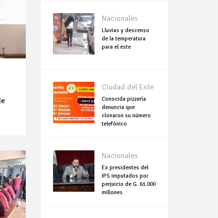
Nacionales
Lluvias y descenso
de la temperatura
para el este
Ciudad del Este
Conocida pizzería
de
denuncia que
clonaron su número
telefónico
Nacionales
Ex presidentes del
IPS imputados por
perjuicio de G. 61.000
millones