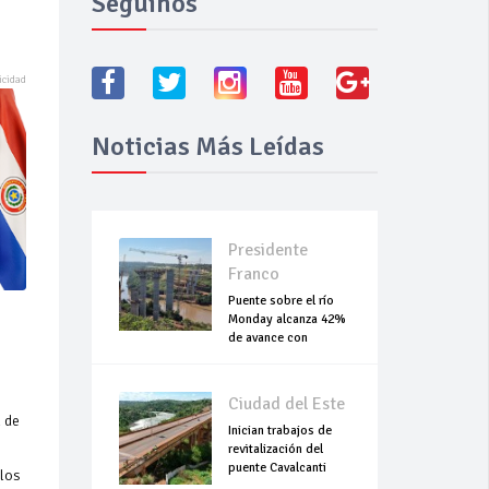
Seguínos
Noticias Más Leídas
Presidente
Franco
Puente sobre el río
Monday alcanza 42%
de avance con
trabajos continuo
Ciudad del Este
l de
Inician trabajos de
revitalización del
puente Cavalcanti
ulos