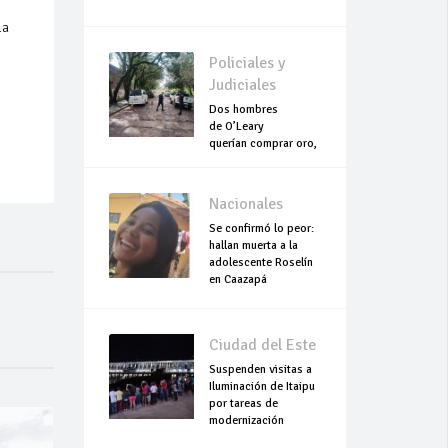
la
Policiales y
Judiciales
Dos hombres
de O’Leary
querían comprar oro,
pero terminaron
asesinados
Nacionales
Se confirmó lo peor:
hallan muerta a la
adolescente Roselín
en Caazapá
Ciudad del Este
Suspenden visitas a
Iluminación de Itaipu
por tareas de
modernización