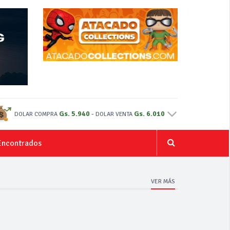
Gs. 5.940
-
Gs. 6.010
DOLAR COMPRA
DOLAR VENTA
Encontrados
VER MÁS