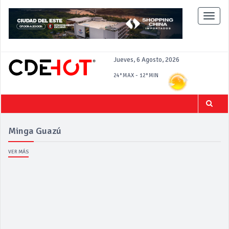
Toggle
naviga
Jueves, 6 Agosto, 2026
-
24°
MAX
12°
MIN
Minga Guazú
VER MÁS