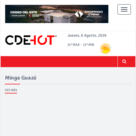
Toggle
naviga
Jueves, 6 Agosto, 2026
-
24°
MAX
12°
MIN
Minga Guazú
VER MÁS