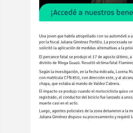
Una joven que habría atropellado con su automóvil a u
por la fiscal Juliana Giménez Portillo. La procesada se
solicitó la aplicación de medidas alternativas a la pris
El percance fatal se produjo el 17 de agosto último,
distrito de Minga Guazú. Resultó víctima fatal Flamini
Según la investigación, en la fecha indicada, Lorena M
con matrícula CFN 850, con dirección este, y al alcan
chapa, que estaba al mando de Valdez Cabrera.
El impacto se produjo cuando el motociclista quiso cruza
registrado, el conductor del biciclo fue lanzado a uno
muerte casi en el acto.
Luego, agentes policiales de la zona detuvieron a la mu
Juliana Giménez dispuso su procesamiento y requirió la