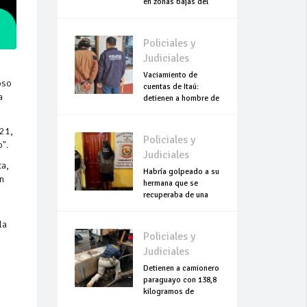
en zonas bajas del
Chaco
Policiales y
Judiciales
Vaciamiento de
oso
cuentas de Itaú:
a
detienen a hombre de
escasos recursos
 21,
Policiales y
o".
Judiciales
ta,
Habría golpeado a su
in
hermana que se
recuperaba de una
cesárea
la
Policiales y
Judiciales
Detienen a camionero
paraguayo con 138,8
kilogramos de
cocaína