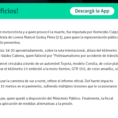
n motociclista y a quien provocó la muerte, fue imputada por Homicidio Culp
 trata de Lorena Maricel Godoy Pérez (21), para quien la representación públic
ión preventiva.
 a las 18:30 aproximadamente,
sobre la ruta internacional, altura del kilómetro
o Valdez Cabrera, quien falleció por "Politraumatismo por accidente de tránsit
aricel circulaba a bordo de un automóvil Toyota, modelo Corolla, de color pla
zar el kilómetro 21 embistió a la moto Kenton, GTR 150, de color amarillo, s
r la carretera de sur a norte, refiere el informe oficial. Del fuerte impacto
s 15 metros en el pavimento, sufriendo múltiples lesiones que le ocasionaron 
jer, quien quedó a disposición del Ministerio Público. Finalmente, la fiscal
 aplicación de medidas alternativas a la prisión.