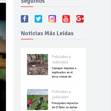
Seguínos
Noticias Más Leídas
Policiales y
Judiciales
Caazapá: Imputan a
implicados en el
atroz crimen de
Roselín
Policiales y
Judiciales
Principales impactos
de El Niño se darían