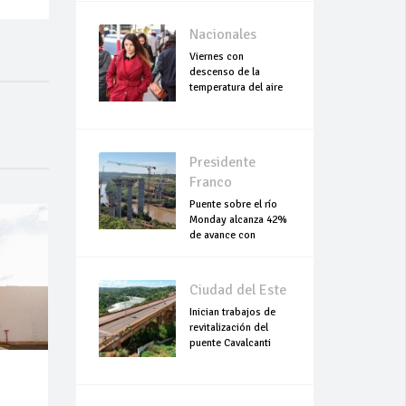
Nacionales
Viernes con
descenso de la
temperatura del aire
Presidente
Franco
Puente sobre el río
Monday alcanza 42%
de avance con
trabajos continuo
Ciudad del Este
Inician trabajos de
revitalización del
puente Cavalcanti