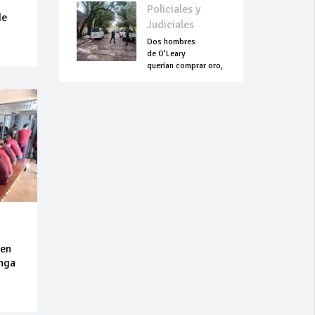
Policiales y
de
Judiciales
Dos hombres
de O’Leary
querían comprar oro,
pero terminaron
asesinados
 en
inga