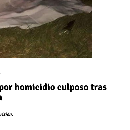
1
or homicidio culposo tras
a
risión.