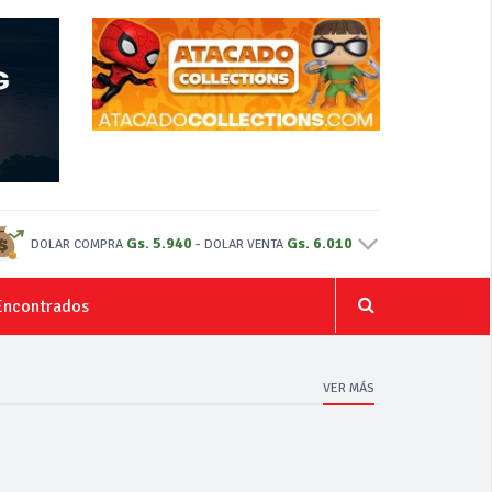
Gs. 5.940
-
Gs. 6.010
DOLAR COMPRA
DOLAR VENTA
Encontrados
VER MÁS