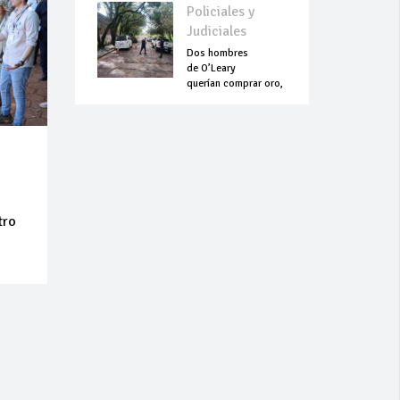
Policiales y
Judiciales
Dos hombres
de O’Leary
querían comprar oro,
pero terminaron
asesinados
tro