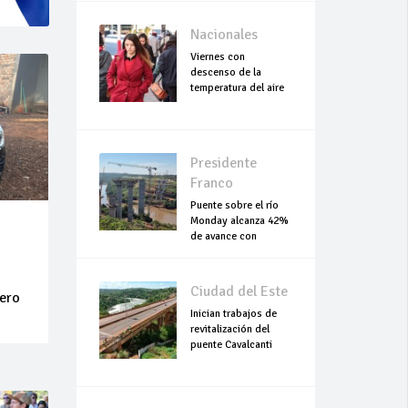
Nacionales
Viernes con
descenso de la
temperatura del aire
Presidente
Franco
Puente sobre el río
Monday alcanza 42%
de avance con
trabajos continuo
Ciudad del Este
dero
Inician trabajos de
revitalización del
puente Cavalcanti