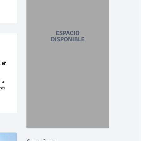
a en
 la
res