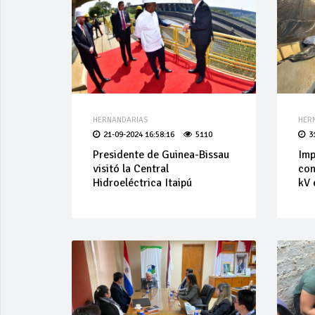
HERNANDARIAS
HER
21-09-2024 16:58:16
5110
3
Presidente de Guinea-Bissau
Imp
visitó la Central
con
Hidroeléctrica Itaipú
kV 