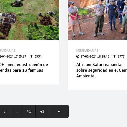
NANDARIAS
HERNANDARIAS
2-04-2024 17:35:17
3534
27-02-2024 18:28:46
2777
E inicia construcción de
Africam Safari capacitan
iendas para 13 familias
sobre seguridad en el Cen
Ambiental
8
...
41
42
»