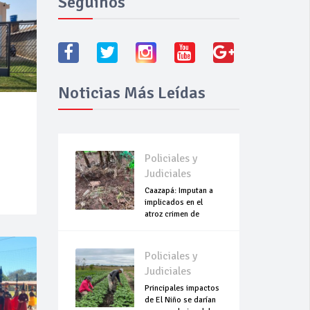
Seguínos
Noticias Más Leídas
Policiales y
Judiciales
Caazapá: Imputan a
implicados en el
atroz crimen de
Roselín
Policiales y
Judiciales
Principales impactos
de El Niño se darían