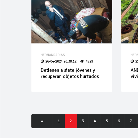
HERNANDARIAS
HER
26-04-2024 20:38:12
4529
2
Detienen a siete jóvenes y
AND
recuperan objetos hurtados
viv
«
1
2
3
4
5
6
7