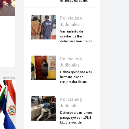
en zonas bajas del
Chaco
Policiales y
Judiciales
Vaciamiento de
cuentas de Itaú:
detienen a hombre de
escasos recursos
Policiales y
Judiciales
Habría golpeado a su
hermana que se
recuperaba de una
cesárea
Policiales y
Judiciales
Detienen a camionero
paraguayo con 138,8
kilogramos de
cocaína