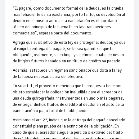
“El pagaré, como documento formal de la deuda, es la prueba
más fehaciente de su existencia, por lo tanto, su devolución al
deudor en el mismo acto de la cancelación es el corolario
lógico del principio de la buena fe en las transacciones
comerciales”, expresa parte del documento.
Agrega que el objetivo de esta ley es proteger al deudor, ya que
al exigir la entrega del pagaré, se busca garantizar que la
obligación, realmente, se extinga y se elimine cualquier riesgo
de litigios futuros basados en un título de crédito ya pagado.
Además, establece un régimen sancionador que dota a la ley
de la fuerza necesaria para ser efectiva.
En su art. 1, el proyecto menciona que la propuesta tiene por
objeto establecer la obligación ineludible para el acreedor de
una deuda quirografaria, instrumentada en uno o más pagarés,
de entregar dichos títulos de crédito al deudor en el acto de la
cancelación o pago total de la obligación.
Asimismo el art. 2°, indica que la entrega del pagaré cancelado
constituirá plena prueba de la extinción de la obligación. En
caso de que el acreedor alegue la pérdida o extravío del título
de crédito, deberá entregar al deudor un recibo de pago y una