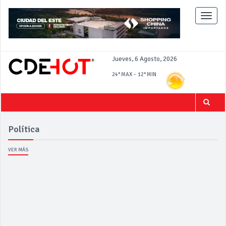
Toggle
naviga
Jueves, 6 Agosto, 2026
-
24°
MAX
12°
MIN
Política
VER MÁS