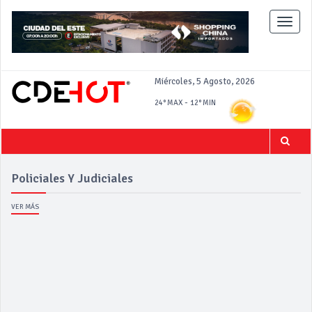
Toggle
naviga
Miércoles, 5 Agosto, 2026
-
24°
MAX
12°
MIN
Policiales Y Judiciales
VER MÁS