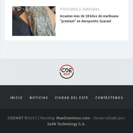
Policiales y Judiciales
Incautan más de 18 kilos de marihuana
"premium" en Aeropuerto Guaraní
INICIO
NOTICIAS
CIUDAD DEL ESTE
CONTÁCTENOS
CDEHOT
©2017 | Hosting:
MaxDominios.com
- Desarrollado por:
Setik Technology S.A.