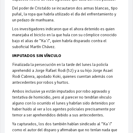
Del poder de Cristaldo se incautaron dos armas blancas, tipo
puñal, la ropa que habría utilizado el día del enfrentamiento y
un pedazo de marihuana.
Los investigadores indicaron que el ahora detenido es quien
manejaba el biciclo en la que huía con su cómplice conocido
bajo el alias de “Ka´i”, quien habría disparado contra el
suboficial Martín Chávez.
IMPUTADOS SIN VÍNCULO
Finalizada la persecución en la tarde del lunes la policía
aprehendió a Jorge Rafael Rodi (52) y a su hijo Jorge Asael
Rodi Cabrera, apodado Koki, quienes cuentan además con
antecedentes por robos y hurtos.
Ambos inclusive ya están imputados por robo agravado y
tentativa de homicidio, pero al parecer no tendrían vínculo
alguno con lo ocurrido el lunes y habrían sido detenidos por
haber huido al ver a los agentes policiales precisamente por
temor a ser aprehendidos debido a sus antecedentes.
Ya capturados, los dos también habían sindicado al “Ka´i”
como el autor del disparo y afirmaban que no tenían nada que