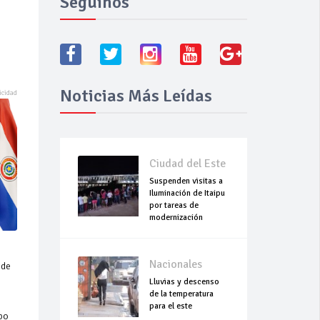
Seguínos
Noticias Más Leídas
Ciudad del Este
Suspenden visitas a
Iluminación de Itaipu
por tareas de
modernización
Nacionales
 de
Lluvias y descenso
de la temperatura
para el este
upo