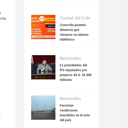
n
Ciudad del Este
esta
Conocida pizzería
denuncia que
clonaron su número
telefónico
Nacionales
Ex presidentes del
IPS imputados por
perjuicio de G. 61.000
millones
Nacionales
Persisten
condiciones
inestables en el este
s
del país