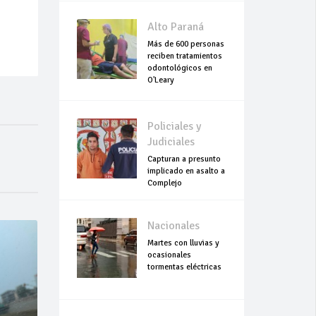
Alto Paraná
Más de 600 personas
reciben tratamientos
odontológicos en
O'Leary
Policiales y
Judiciales
Capturan a presunto
implicado en asalto a
Complejo
Empresarial Global
Nacionales
Martes con lluvias y
ocasionales
tormentas eléctricas