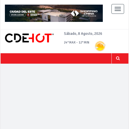
Toggle
naviga
Sábado, 8 Agosto, 2026
-
24°
MAX
12°
MIN