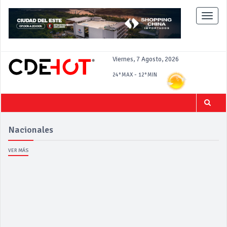
Toggle
naviga
Viernes, 7 Agosto, 2026
-
24°
MAX
12°
MIN
Nacionales
VER MÁS