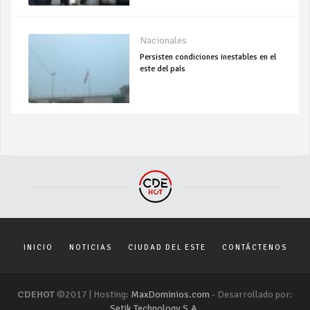
Nacionales
Persisten condiciones inestables en el
este del país
INICIO
NOTICIAS
CIUDAD DEL ESTE
CONTÁCTENOS
CDEHOT
©2017 | Hosting:
MaxDominios.com
- Desarrollado por:
Setik Technology S.A.