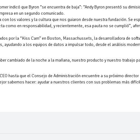
mer indicó que Byron “se encuentra de baja”: “Andy Byron presentó su dimisi
 empresa en un segundo comunicado.
on los valores y la cultura que nos guiaron desde nuestra fundación. Se es
cta como en responsabilidad, y recientemente, esa pauta no se cumplió”, afi
ados por la “Kiss Cam” en Boston, Massachussets, la desarrolladora de soft
, ayudando a los equipos de datos a impulsar todo, desde el análisis moder
er cambiado de la noche a la mañana, nuestro producto y nuestro trabajo p
CEO hasta que el Consejo de Administración encuentre a su próximo director
ejor sabemos hacer: ayudar a nuestros clientes con sus problemas más difíci