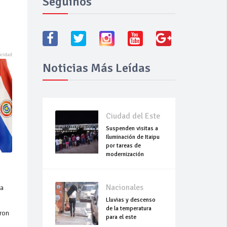
Seguínos
Noticias Más Leídas
Ciudad del Este
Suspenden visitas a
Iluminación de Itaipu
por tareas de
modernización
Nacionales
na
Lluvias y descenso
de la temperatura
yron
para el este