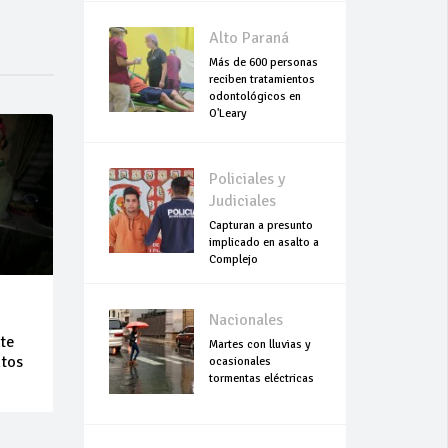
Alto Paraná
Más de 600 personas
reciben tratamientos
odontológicos en
O'Leary
Policiales y
Judiciales
Capturan a presunto
implicado en asalto a
Complejo
Empresarial Global
Nacionales
te
Martes con lluvias y
ntos
ocasionales
tormentas eléctricas