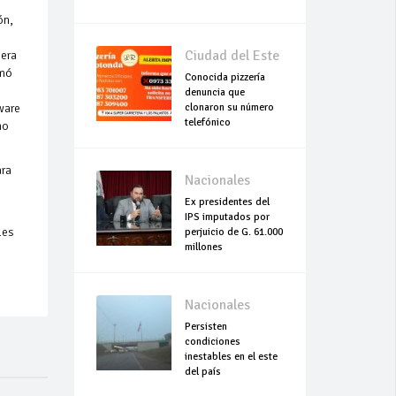
ón,
Ciudad del Este
pera
rmó
Conocida pizzería
denuncia que
ware
clonaron su número
telefónico
no
ara
Nacionales
Ex presidentes del
IPS imputados por
les
perjuicio de G. 61.000
millones
Nacionales
Persisten
condiciones
inestables en el este
del país