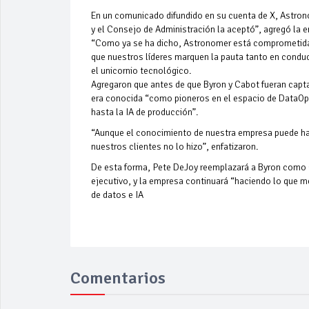
En un comunicado difundido en su cuenta de X, Astrono
y el Consejo de Administración la aceptó”, agregó la
“Como ya se ha dicho, Astronomer está comprometida c
que nuestros líderes marquen la pauta tanto en condu
el unicornio tecnológico.
Agregaron que antes de que Byron y Cabot fueran capt
era conocida “como pioneros en el espacio de DataOps
hasta la IA de producción”.
“Aunque el conocimiento de nuestra empresa puede hab
nuestros clientes no lo hizo”, enfatizaron.
De esta forma, Pete DeJoy reemplazará a Byron como 
ejecutivo, y la empresa continuará “haciendo lo que m
de datos e IA
Comentarios