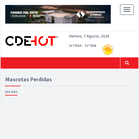
Toggle
naviga
Viernes, 7 Agosto, 2026
-
24°
MAX
12°
MIN
Mascotas Perdidas
VER MÁS