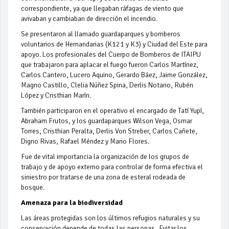
correspondiente, ya que llegaban ráfagas de viento que
avivaban y cambiaban de dirección el incendio.
Se presentaron al llamado guardaparques y bomberos
voluntarios de Hernandarias (K121 y K3) y Ciudad del Este para
apoyo. Los profesionales del Cuerpo de Bomberos de ITAIPU
que trabajaron para aplacar el fuego fueron Carlos Martínez,
Carlos Cantero, Lucero Aquino, Gerardo Báez, Jaime González,
Magno Castillo, Clelia Núñez Spina, Derlis Notario, Rubén
López y Cristhian Marín.
También participaron en el operativo el encargado de Tatí Yupí,
Abraham Frutos, y los guardaparques Wilson Vega, Osmar
Torres, Cristhian Peralta, Derlis Von Streber, Carlos Cañete,
Digno Rivas, Rafael Méndez y Mario Flores.
Fue de vital importancia la organización de los grupos de
trabajo y de apoyo externo para controlar de forma efectiva el
siniestro por tratarse de una zona de esteral rodeada de
bosque.
Amenaza para la biodiversidad
Las áreas protegidas son los últimos refugios naturales y su
conservación depende de todas las personas. Evitar los