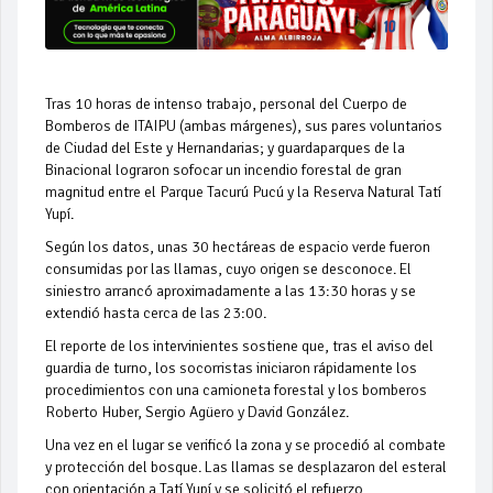
Tras 10 horas de intenso trabajo, personal del Cuerpo de
Bomberos de ITAIPU (ambas márgenes), sus pares voluntarios
de Ciudad del Este y Hernandarias; y guardaparques de la
Binacional lograron sofocar un incendio forestal de gran
magnitud entre el Parque Tacurú Pucú y la Reserva Natural Tatí
Yupí.
Según los datos, unas 30 hectáreas de espacio verde fueron
consumidas por las llamas, cuyo origen se desconoce. El
siniestro arrancó aproximadamente a las 13:30 horas y se
extendió hasta cerca de las 23:00.
El reporte de los intervinientes sostiene que, tras el aviso del
guardia de turno, los socorristas iniciaron rápidamente los
procedimientos con una camioneta forestal y los bomberos
Roberto Huber, Sergio Agüero y David González.
Una vez en el lugar se verificó la zona y se procedió al combate
y protección del bosque. Las llamas se desplazaron del esteral
con orientación a Tatí Yupí y se solicitó el refuerzo