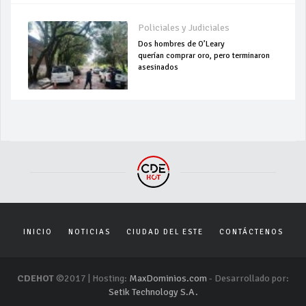
Policiales y Judiciales
Dos hombres de O’Leary
querían comprar oro, pero terminaron
asesinados
INICIO
NOTICIAS
CIUDAD DEL ESTE
CONTÁCTENOS
CDEHOT
©2017 | Hosting:
MaxDominios.com
- Desarrollado por:
Setik Technology S.A.