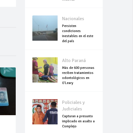
Nacionales
Persisten
condiciones
inestables en el este
del país
Alto Paraná
Más de 600 personas
reciben tratamientos
odontológicos en
O'Leary
Policiales y
Judiciales
Capturan a presunto
implicado en asalto a
Complejo
Empresarial Global