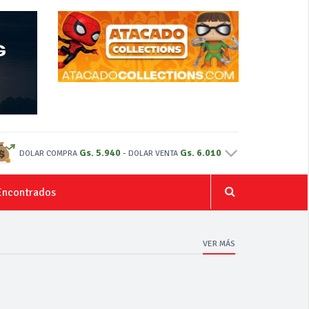
Gs. 5.940
-
Gs. 6.010
DOLAR COMPRA
DOLAR VENTA
Encontrados
VER MÁS