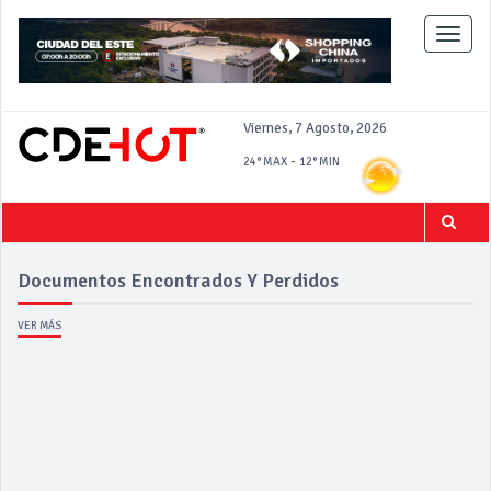
Toggle
naviga
Viernes, 7 Agosto, 2026
-
24°
MAX
12°
MIN
Documentos Encontrados Y Perdidos
VER MÁS