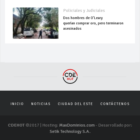
Policiales y Judiciales
Dos hombres de O’Leary
querían comprar oro, pero terminaron
asesinados
INICIO
NOTICIAS
CIUDAD DEL ESTE
CONTÁCTENOS
CDEHOT
©2017 | Hosting:
MaxDominios.com
- Desarrollado por:
Setik Technology S.A.