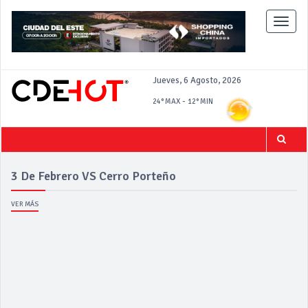
Toggle
naviga
Jueves, 6 Agosto, 2026
-
24°
MAX
12°
MIN
3 De Febrero VS Cerro Porteño
VER MÁS