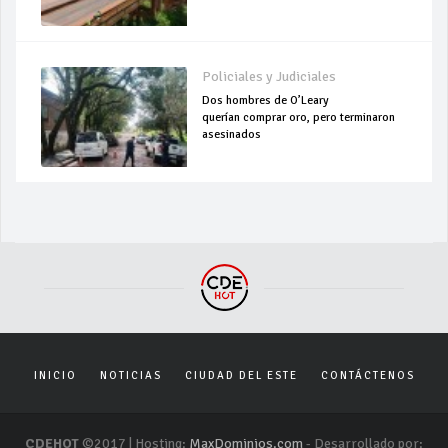
Policiales y Judiciales
Dos hombres de O’Leary
querían comprar oro, pero terminaron
asesinados
INICIO
NOTICIAS
CIUDAD DEL ESTE
CONTÁCTENOS
CDEHOT
©2017 | Hosting:
MaxDominios.com
- Desarrollado por: