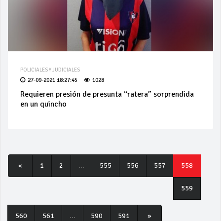
POLICIALES Y JUDICIALES
27-09-2021 18:27:45
1028
Requieren presión de presunta “ratera” sorprendida
en un quincho
«
1
2
...
555
556
557
558
559
560
561
...
590
591
»