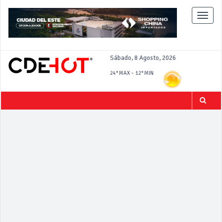
Toggle
naviga
Sábado, 8 Agosto, 2026
-
24°
MAX
12°
MIN