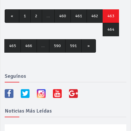
«
1
2
...
460
461
462
463
464
465
466
...
590
591
»
Seguínos
Noticias Más Leídas