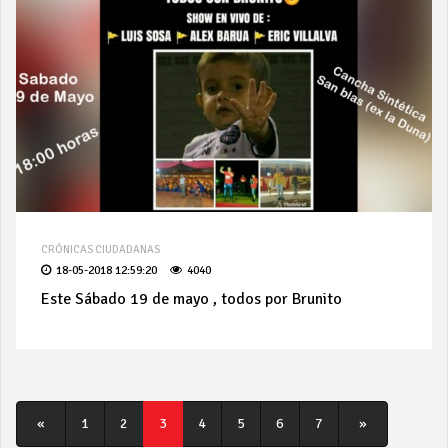
CRÓNICAS CIUDADANAS
18-05-2018 12:59:20
4040
Este Sábado 19 de mayo , todos por Brunito
«
1
2
3
4
5
6
7
»