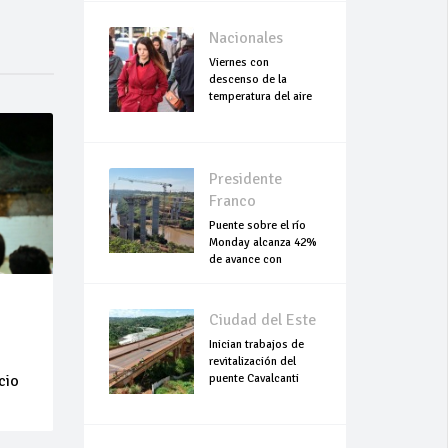
Nacionales
Viernes con
descenso de la
temperatura del aire
Presidente
Franco
Puente sobre el río
Monday alcanza 42%
de avance con
trabajos continuo
Ciudad del Este
Inician trabajos de
revitalización del
cio
puente Cavalcanti