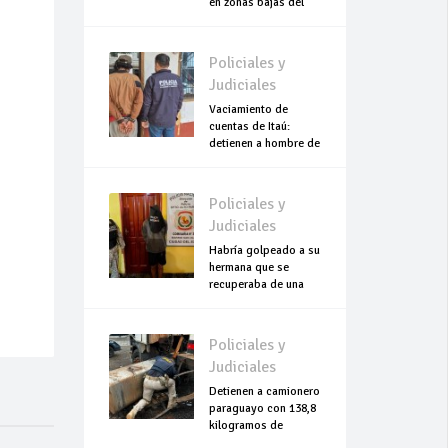
en zonas bajas del
Chaco
Policiales y
Judiciales
Vaciamiento de
cuentas de Itaú:
detienen a hombre de
escasos recursos
Policiales y
Judiciales
Habría golpeado a su
hermana que se
recuperaba de una
cesárea
Policiales y
Judiciales
Detienen a camionero
paraguayo con 138,8
kilogramos de
cocaína