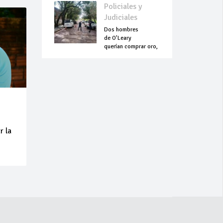
Policiales y
Judiciales
Dos hombres
de O’Leary
querían comprar oro,
pero terminaron
asesinados
r la