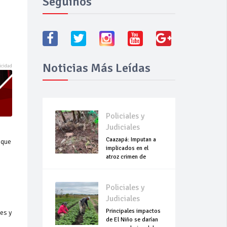
Seguínos
Noticias Más Leídas
Policiales y
Judiciales
Caazapá: Imputan a
que
implicados en el
atroz crimen de
Roselín
Policiales y
Judiciales
Principales impactos
es y
de El Niño se darían