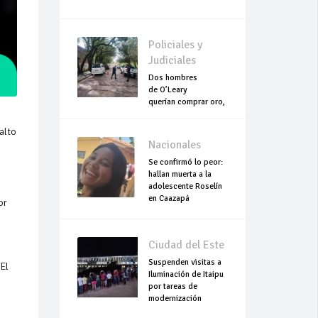
Policiales y
Judiciales
Dos hombres
de O’Leary
querían comprar oro,
pero terminaron
asesinados
alto
Nacionales
Se confirmó lo peor:
hallan muerta a la
adolescente Roselín
en Caazapá
or
Ciudad del Este
Suspenden visitas a
 El
Iluminación de Itaipu
por tareas de
modernización