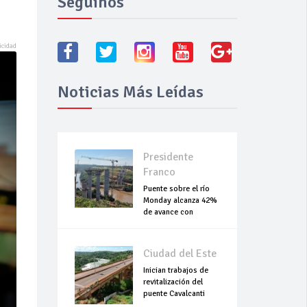
Seguínos
Noticias Más Leídas
Presidente
Franco
Puente sobre el río
Monday alcanza 42%
de avance con
trabajos continuo
Ciudad del Este
Inician trabajos de
revitalización del
puente Cavalcanti