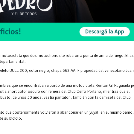
otocicleta que dos motochorros le robaron a punta de arma de fuego. El as
 departamental.
odelo BULL 200, color negro, chapa 662 AATF propiedad del venezolano Juan
hombres que se encontraban a bordo de una motocicleta Kenton GTR, guiada p
tía short color oscuro con remera del Club Cerro Porteño, mientras que el
usto, de unos 30 años, vestía pantalón, también con la camiseta del Club
ciclo que posteriormente volvieron a abandonar en un yuyal, en el mismo barrio.
de su biciclo.