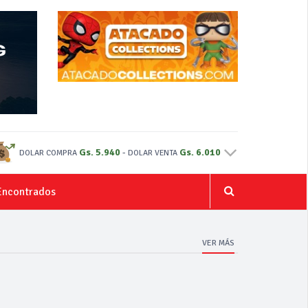
Gs. 5.940
-
Gs. 6.010
DOLAR COMPRA
DOLAR VENTA
Encontrados
VER MÁS