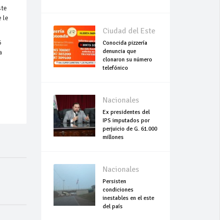
ste
 le
Ciudad del Este
6
Conocida pizzería
denuncia que
a
clonaron su número
telefónico
Nacionales
Ex presidentes del
IPS imputados por
perjuicio de G. 61.000
millones
Nacionales
Persisten
condiciones
inestables en el este
del país