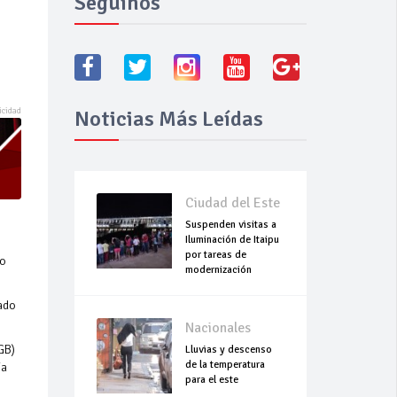
Seguínos
Noticias Más Leídas
Ciudad del Este
Suspenden visitas a
Iluminación de Itaipu
por tareas de
do
modernización
sado
Nacionales
GB)
Lluvias y descenso
de la temperatura
ia
para el este