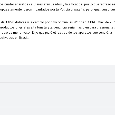
 los cuatro aparatos celulares eran usados y falsificados, por lo que regresó e
upuestamente fueron incautados por la Policía brasileña, pero igual quiso que
ma de 1.850 dólares y le cambió por otro original su iPhone 13 PRO Max, de 25
oductos originales a la turista y la denuncia sería más bien para presionarle 
tro de menor valor. Dijo que pidió el rastreo de los aparatos que vendió, a
activados en Brasil.