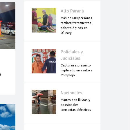
Alto Paraná
Más de 600 personas
reciben tratamientos
odontológicos en
O'Leary
Policiales y
Judiciales
Capturan a presunto
implicado en asalto a
e
Complejo
Empresarial Global
Nacionales
Martes con lluvias y
ocasionales
tormentas eléctricas