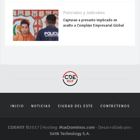
Policiales y Judiciales
Capturan a presunto implicado en
asalto a Complejo Empresarial Global
INICIO
NOTICIAS
CIUDAD DEL ESTE
CONTÁCTENOS
CDEHOT
©2017 | Hosting:
MaxDominios.com
- Desarrollado por:
Setik Technology S.A.