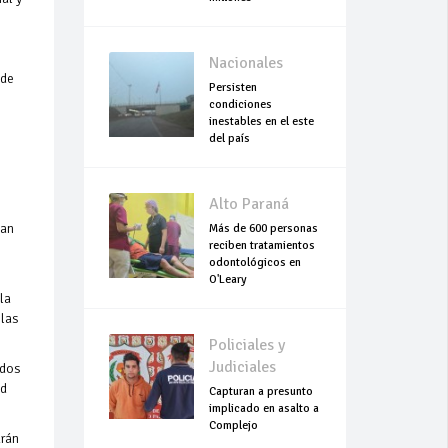
Nacionales
 de
Persisten
condiciones
inestables en el este
del país
Alto Paraná
uan
Más de 600 personas
reciben tratamientos
odontológicos en
O'Leary
la
 las
Policiales y
Judiciales
ados
ad
Capturan a presunto
implicado en asalto a
Complejo
drán
Empresarial Global