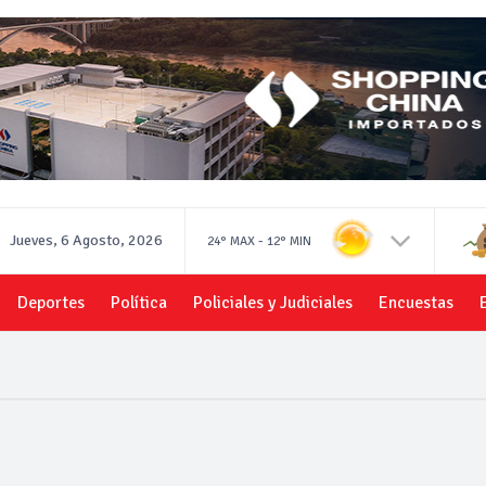
Jueves, 6 Agosto, 2026
-
24°
MAX
12°
MIN
Deportes
Política
Policiales y Judiciales
Encuestas