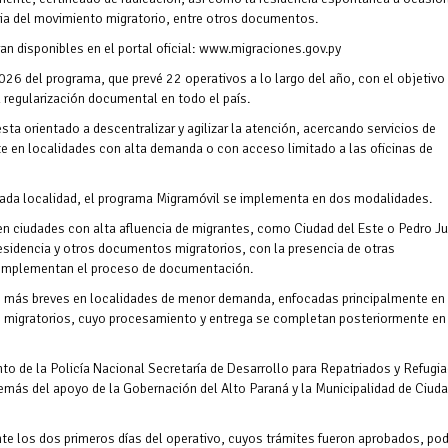
cia del movimiento migratorio, entre otros documentos.
an disponibles en el portal oficial: www.migraciones.gov.py
2026 del programa, que prevé 22 operativos a lo largo del año, con el objetivo
a regularización documental en todo el país.
ta orientado a descentralizar y agilizar la atención, acercando servicios de
 en localidades con alta demanda o con acceso limitado a las oficinas de
cada localidad, el programa Migramóvil se implementa en dos modalidades.
 en ciudades con alta afluencia de migrantes, como Ciudad del Este o Pedro J
residencia y otros documentos migratorios, con la presencia de otras
complementan el proceso de documentación.
s más breves en localidades de menor demanda, enfocadas principalmente en 
es migratorios, cuyo procesamiento y entrega se completan posteriormente en
o de la Policía Nacional Secretaría de Desarrollo para Repatriados y Refugi
ás del apoyo de la Gobernación del Alto Paraná y la Municipalidad de Ciud
nte los dos primeros días del operativo, cuyos trámites fueron aprobados, po