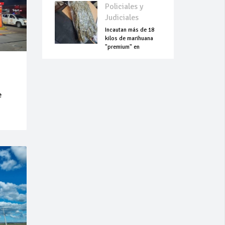
Policiales y
Judiciales
Incautan más de 18
kilos de marihuana
"premium" en
Aeropuerto Guaraní
e