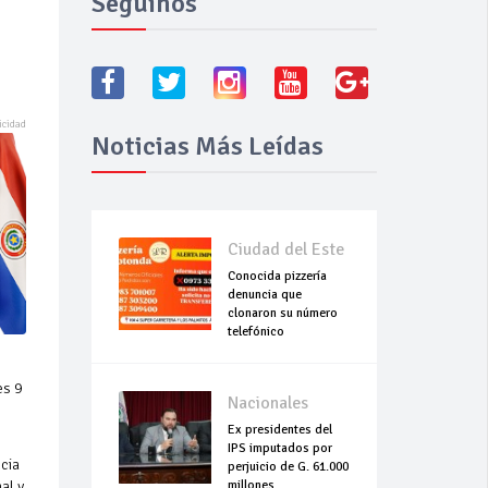
Seguínos
Noticias Más Leídas
Ciudad del Este
Conocida pizzería
denuncia que
clonaron su número
telefónico
es 9
Nacionales
Ex presidentes del
IPS imputados por
ncia
perjuicio de G. 61.000
al y
millones