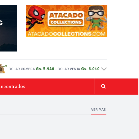
Gs. 5.940
-
Gs. 6.010
DOLAR COMPRA
DOLAR VENTA
Encontrados
VER MÁS