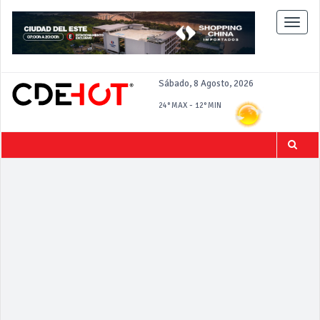
Toggle
naviga
Sábado, 8 Agosto, 2026
-
24°
MAX
12°
MIN