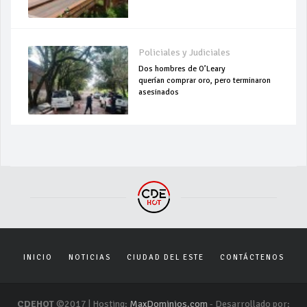
Policiales y Judiciales
Dos hombres de O’Leary
querían comprar oro, pero terminaron
asesinados
INICIO
NOTICIAS
CIUDAD DEL ESTE
CONTÁCTENOS
CDEHOT
©2017 | Hosting:
MaxDominios.com
- Desarrollado por: