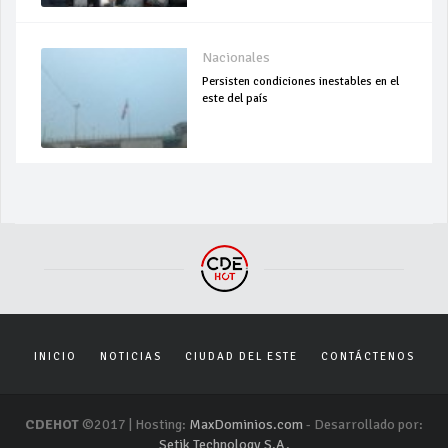
Nacionales
Persisten condiciones inestables en el
este del país
INICIO
NOTICIAS
CIUDAD DEL ESTE
CONTÁCTENOS
CDEHOT
©2017 | Hosting:
MaxDominios.com
- Desarrollado por:
Setik Technology S.A.