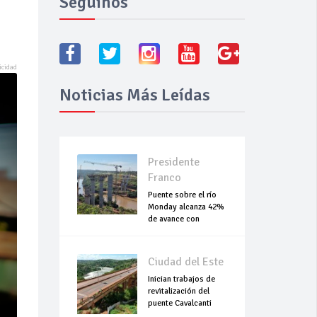
Seguínos
Noticias Más Leídas
Presidente
Franco
Puente sobre el río
Monday alcanza 42%
de avance con
trabajos continuo
Ciudad del Este
Inician trabajos de
revitalización del
puente Cavalcanti