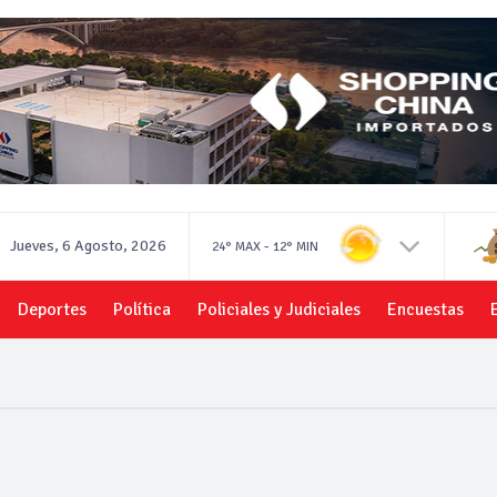
Jueves, 6 Agosto, 2026
-
24°
MAX
12°
MIN
Deportes
Política
Policiales y Judiciales
Encuestas