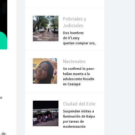
Policiales y
Judiciales
Dos hombres
de O’Leary
querían comprar oro,
pero terminaron
asesinados
Nacionales
Se confirmó lo peor:
hallan muerta a la
adolescente Roselín
en Caazapá
do
Ciudad del Este
Suspenden visitas a
Iluminación de Itaipu
por tareas de
modernización
l de