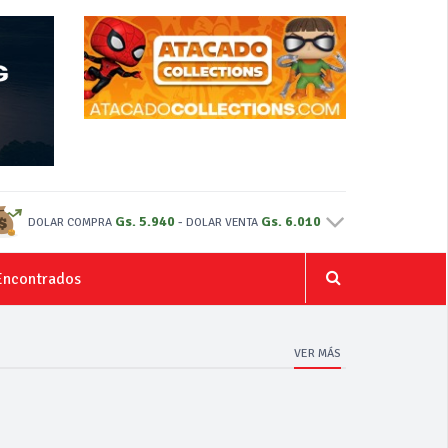
Gs. 5.940
-
Gs. 6.010
DOLAR COMPRA
DOLAR VENTA
Encontrados
VER MÁS