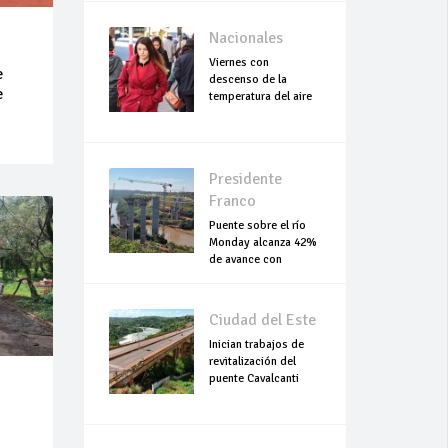
Nacionales
Viernes con
e
descenso de la
e
temperatura del aire
Presidente
Franco
Puente sobre el río
Monday alcanza 42%
de avance con
trabajos continuo
Ciudad del Este
Inician trabajos de
revitalización del
puente Cavalcanti