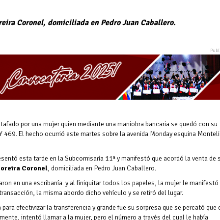
reira Coronel, domiciliada en Pedro Juan Caballero.
fado por una mujer quien mediante una maniobra bancaria se quedó con su
Y 469. El hecho ocurrió este martes sobre la avenida Monday esquina Montel
resentó esta tarde en la Subcomisaría 11ª y manifestó que acordó la venta de 
Moreira Coronel
, domiciliada en Pedro Juan Caballero.
ron en una escribanía y al finiquitar todos los papeles, la mujer le manifestó
 transacción, la misma abordo dicho vehículo y se retiró del lugar.
para efectivizar la transferencia y grande fue su sorpresa que se percató que 
ente, intentó llamar a la mujer, pero el número a través del cual le había