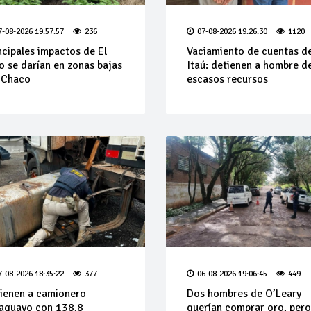
7-08-2026 19:57:57
236
07-08-2026 19:26:30
1120
ncipales impactos de El
Vaciamiento de cuentas d
o se darían en zonas bajas
Itaú: detienen a hombre d
 Chaco
escasos recursos
7-08-2026 18:35:22
377
06-08-2026 19:06:45
449
ienen a camionero
Dos hombres de O’Leary
aguayo con 138,8
querían comprar oro, pero