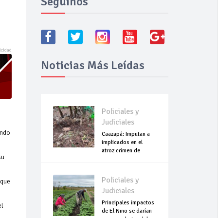
Seguínos
Noticias Más Leídas
Policiales y
Judiciales
indo
Caazapá: Imputan a
implicados en el
atroz crimen de
su
Roselín
Policiales y
 que
Judiciales
Principales impactos
el
de El Niño se darían