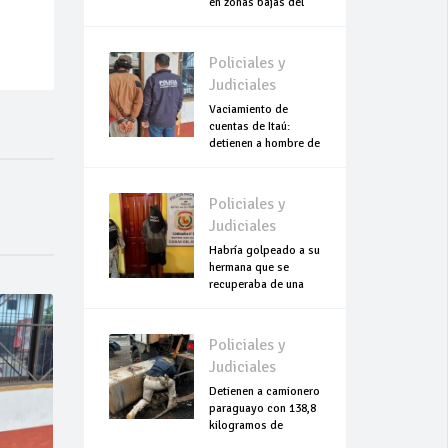
en zonas bajas del
Chaco
Policiales y
Judiciales
Vaciamiento de
cuentas de Itaú:
detienen a hombre de
escasos recursos
Policiales y
Judiciales
Habría golpeado a su
hermana que se
recuperaba de una
cesárea
Policiales y
Judiciales
Detienen a camionero
paraguayo con 138,8
kilogramos de
cocaína