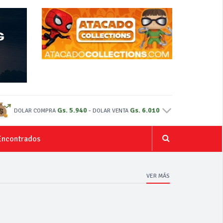
Gs. 5.940
-
Gs. 6.010
DOLAR COMPRA
DOLAR VENTA
Encontrados
VER MÁS