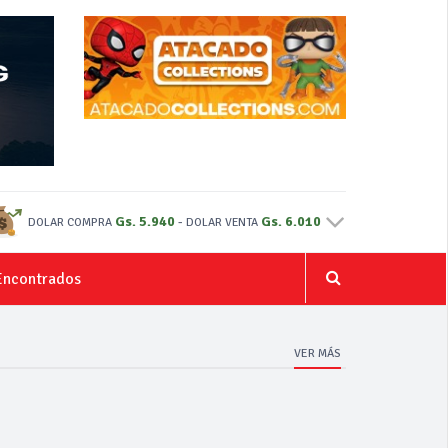
Gs. 5.940
-
Gs. 6.010
DOLAR COMPRA
DOLAR VENTA
Encontrados
VER MÁS