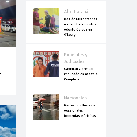
Alto Paraná
Más de 600 personas
reciben tratamientos
odontológicos en
O'Leary
Policiales y
Judiciales
Capturan a presunto
e
implicado en asalto a
Complejo
Empresarial Global
Nacionales
Martes con lluvias y
ocasionales
tormentas eléctricas