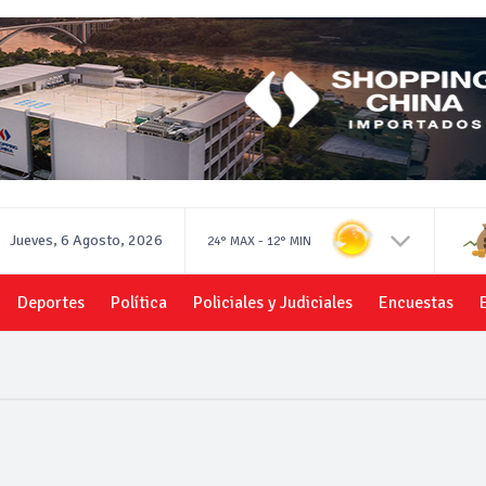
Jueves, 6 Agosto, 2026
-
24°
MAX
12°
MIN
Deportes
Política
Policiales y Judiciales
Encuestas