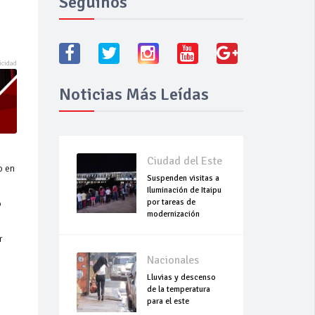
Seguínos
Noticias Más Leídas
Ciudad del Este
o en
Suspenden visitas a
Iluminación de Itaipu
por tareas de
ó
modernización
r
Nacionales
Lluvias y descenso
de la temperatura
para el este