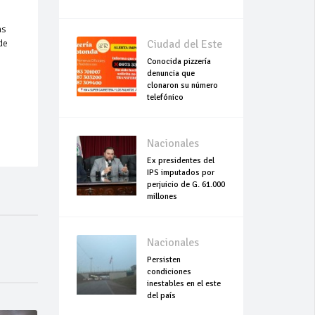
as
de
Ciudad del Este
Conocida pizzería
denuncia que
clonaron su número
telefónico
Nacionales
Ex presidentes del
IPS imputados por
perjuicio de G. 61.000
millones
Nacionales
Persisten
condiciones
inestables en el este
del país